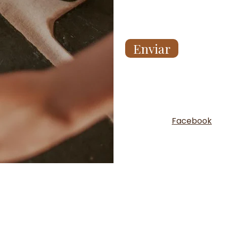
Enviar
Facebook
¡Únete a nuestra 
Email
*