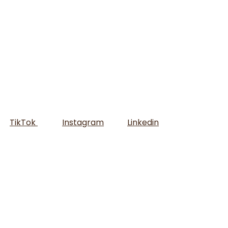
TikTok
Instagram
Linkedin
dulce comunidad!