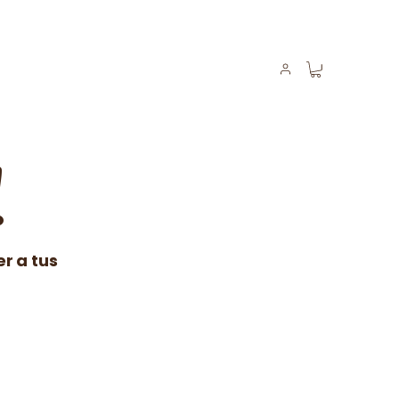
!
r a tus