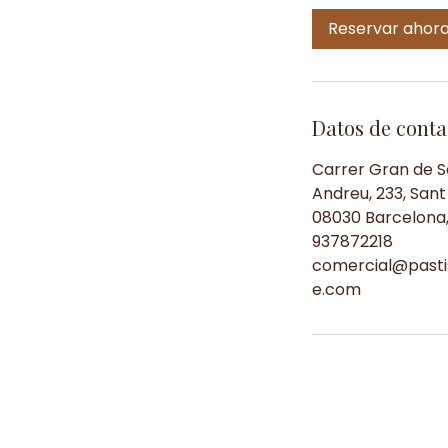
n
Reservar ahor
Datos de conta
Carrer Gran de S
Andreu, 233, Sant
08030 Barcelona,
937872218
comercial@pastis
e.com