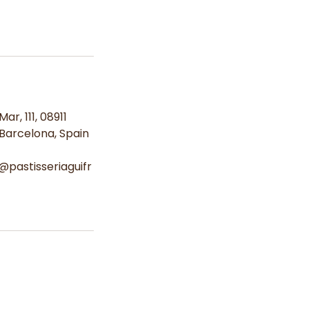
ar, 111, 08911
Barcelona, Spain
@pastisseriaguifr