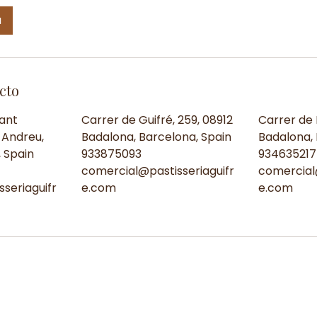
a
cto
ant
Carrer de Guifré, 259, 08912
Carrer de M
 Andreu,
Badalona, Barcelona, Spain
Badalona, 
 Spain
933875093
934635217
comercial@pastisseriaguifr
comercial
seriaguifr
e.com
e.com