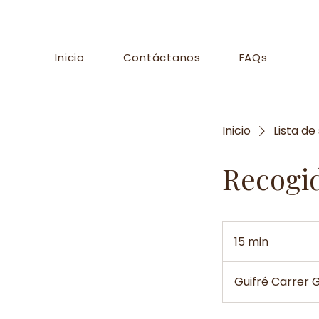
Inicio
Contáctanos
FAQs
Inicio
Lista de
Recogi
15 min
1
5
Guifré Carrer 
m
i