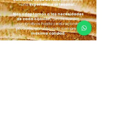
una
experiencia artesanal.
Nos adaptamos a las necesidades
de cada ocasión,
desde eventos
corporativos hasta celebraciones
privadas, garantizando siempre la
máxima calidad.
Te asesoraremos de forma
personalizada
para ofrecerte lo que
mejor se adapte a lo que tienes en
mente y acompañarte
en los
momentos más especiales
para
que sean todo un éxito.
¡Contáctanos!