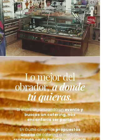
Lo mejor del
obrador
,
a donde
tú quieras.
Si estás organizando un
evento y
buscas un catering, nos
encantaría ser parte.
En Guifrè creamos
propuestas
únicas
de catering a medida,
cuidando cada detalle
para ofrecer